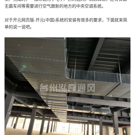
无菌车间等需要进行空气跟新的地方的中央空调系统。
对于开元网页版-开元(中国)系统的安装有很多的要求，下面就来简
单的说一说吧。