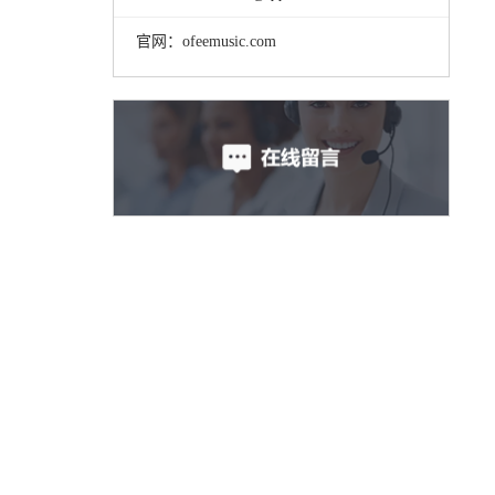
官网：ofeemusic.com