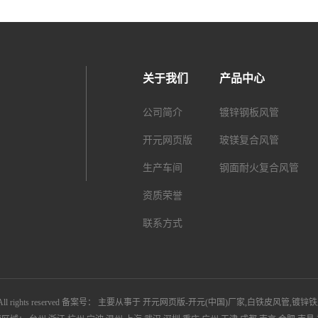
关于我们
产品中心
公司简介
镀锌钢板风管
开元网页版
玻镁复合风管
生产车间
钢面耐火复合风管
资质荣誉
联系方式
ll rights reserved 备案号： 主要从事于
开元网页版-开元(中国)厂家
,
白铁皮风管
,
镀锌铁