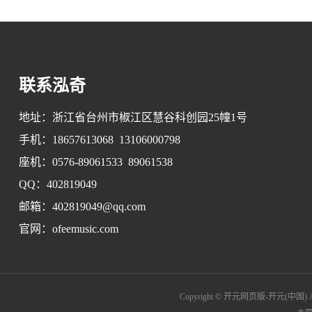
联系泓奇
地址：浙江省台州市椒江区慧谷科创园25幢1号
手机：18657613068 13106000798
座机：0576-89061533 89061538
QQ：402819049
邮箱：402819049@qq.com
官网：ofeemusic.com
Copyright © 开元网页版-开元(中国) A