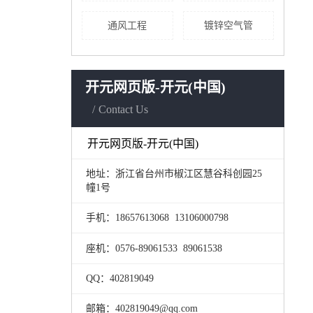
通风工程
镀锌空气管
开元网页版-开元(中国)
Contact Us
开元网页版-开元(中国)
地址：浙江省台州市椒江区慧谷科创园25
幢1号
手机：18657613068 13106000798
座机：0576-89061533 89061538
QQ：402819049
邮箱：402819049@qq.com