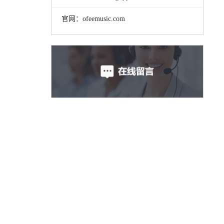
官网：ofeemusic.com