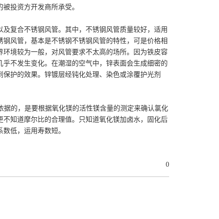
的被投资方开发商所承受。
以及复合不锈钢风管。其中，不锈钢风管质量较好，适用
锈钢风管，基本是不锈钢不锈钢风管的特性，可是价格相
界环境较为一般，对风管要求不太高的场所。因为铁皮容
几乎不发生变化。在潮湿的空气中，锌表面会生成细密的
到保护的效果。锌镀层经钝化处理、染色或涂覆护光剂
学依据的，是要根据氧化镁的活性镁含量的测定来确认氯化
更不知道摩尔比的合理值。只知道氧化镁加卤水，固化后
系数低，运用寿数短。
0