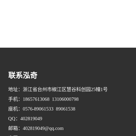
联系泓奇
地址：浙江省台州市椒江区慧谷科创园25幢1号
手机：18657613068 13106000798
座机：0576-89061533 89061538
QQ：402819049
邮箱：402819049@qq.com