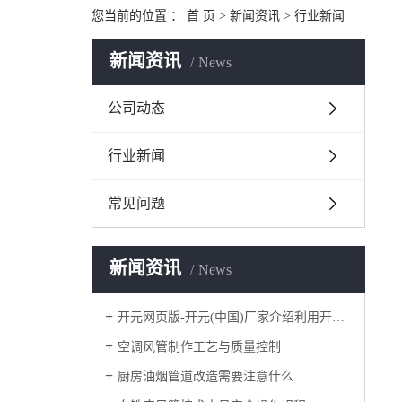
您当前的位置 ：
首 页
>
新闻资讯
>
行业新闻
新闻资讯
News
公司动态
行业新闻
常见问题
新闻资讯
News
开元网页版-开元(中国)厂家介绍利用开元网页版-开元(中国)降温需要注意哪些细节
空调风管制作工艺与质量控制
厨房油烟管道改造需要注意什么