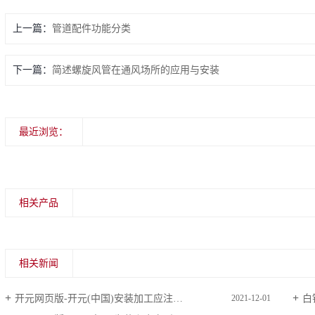
上一篇：
管道配件功能分类
下一篇：
简述螺旋风管在通风场所的应用与安装
最近浏览：
相关产品
相关新闻
开元网页版-开元(中国)安装加工应注意的五个问题
白
2021-12-01