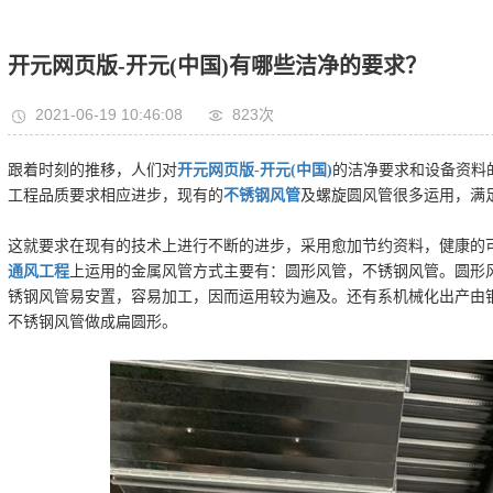
开元网页版-开元(中国)有哪些洁净的要求？
2021-06-19 10:46:08
823次
跟着时刻的推移，人们对
开元网页版-开元(中国)
的洁净要求和设备资料
工程品质要求相应进步，现有的
不锈钢风管
及螺旋圆风管很多运用，满
这就要求在现有的技术上进行不断的进步，采用愈加节约资料，健康的
通风工程
上运用的金属风管方式主要有：圆形风管，不锈钢风管。圆形
锈钢风管易安置，容易加工，因而运用较为遍及。还有系机械化出产由
不锈钢风管做成扁圆形。