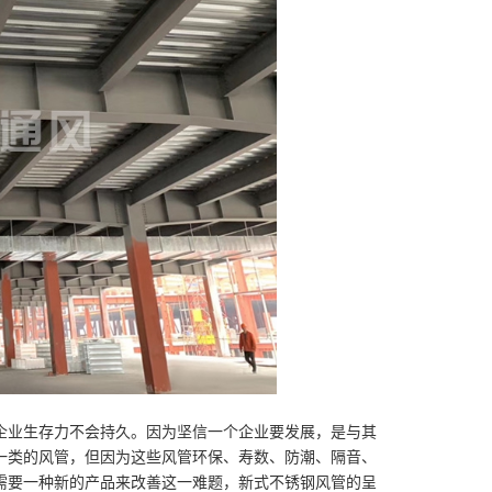
企业生存力不会持久。因为坚信一个企业要发展，是与其
一类的风管，但因为这些风管环保、寿数、防潮、隔音、
需要一种新的产品来改善这一难题，新式不锈钢风管的呈