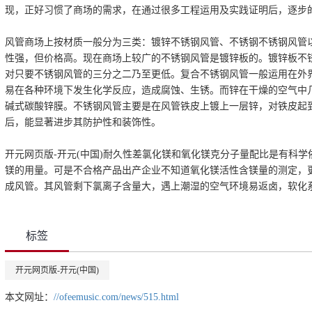
现，正好习惯了商场的需求，在通过很多工程运用及实践证明后，逐步
风管商场上按材质一般分为三类：镀锌不锈钢风管、不锈钢不锈钢风管
性强，但价格高。现在商场上较广的不锈钢风管是镀锌板的。镀锌板不
对只要不锈钢风管的三分之二乃至更低。复合不锈钢风管一般运用在外
易在各种环境下发生化学反应，造成腐蚀、生锈。而锌在干燥的空气中
碱式碳酸锌膜。不锈钢风管主要是在风管铁皮上镀上一层锌，对铁皮起
后，能显著进步其防护性和装饰性。
开元网页版-开元(中国)耐久性差氯化镁和氧化镁克分子量配比是有科
镁的用量。可是不合格产品出产企业不知道氧化镁活性含镁量的测定，
成风管。其风管剩下氯离子含量大，遇上潮湿的空气环境易返卤，软化
标签
开元网页版-开元(中国)
本文网址：
//ofeemusic.com/news/515.html