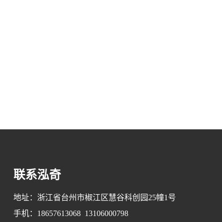
联系泓奇
地址：浙江省台州市椒江区慧谷科创园25幢1号
手机：18657613068 13106000798