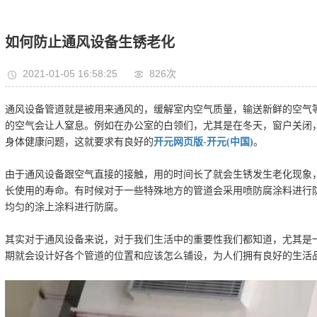
如何防止通风设备生锈老化
2021-01-05 16:58:25
826次
通风设备管道就是被用来通风的，缓解室内空气质量，输送新鲜的空气
的空气会让人窒息。例如在办公室的白领们，尤其是在冬天，窗户关闭
身体健康问题，这就要求有良好的
开元网页版-开元(中国)
。
由于通风设备跟空气直接的接触，用的时间长了就会生锈发生老化现象
长使用的寿命。有时候对于一些特殊地方的管道会采用喷防腐涂料进行
均匀的涂上涂料进行防腐。
其实对于通风设备来说，对于我们生活中的重要性我们都知道，尤其是
期就会设计好各个管道的位置和应该怎么铺设，为人们拥有良好的生活