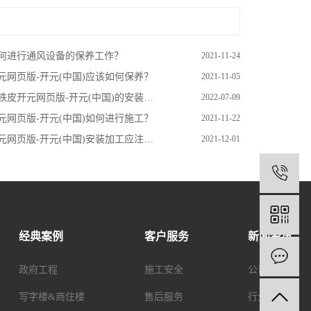
何进行通风设备的保养工作？
2021-11-24
元网页版-开元(中国)应该如何保养？
2021-11-05
铁皮开元网页版-开元(中国)的安装步骤
2022-07-09
元网页版-开元(中国)如何进行施工？
2021-11-22
元网页版-开元(中国)安装加工应注意的五个问题
2021-12-01
1
经典案例
客户服务
新闻资讯
政府工程
施工安全
公司动态
写字楼&商住楼
售后服务
行业新闻