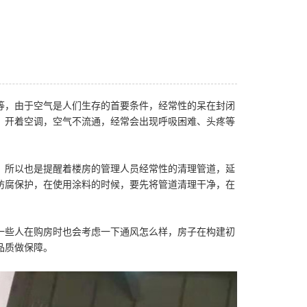
等，由于空气是人们生存的首要条件，经常性的呆在封闭
，开着空调，空气不流通，经常会出现呼吸困难、头疼等
，所以也是提醒着楼房的管理人员经常性的清理管道，延
防腐保护，在使用涂料的时候，要先将管道清理干净，在
一些人在购房时也会考虑一下通风怎么样，房子在构建初
品质做保障。