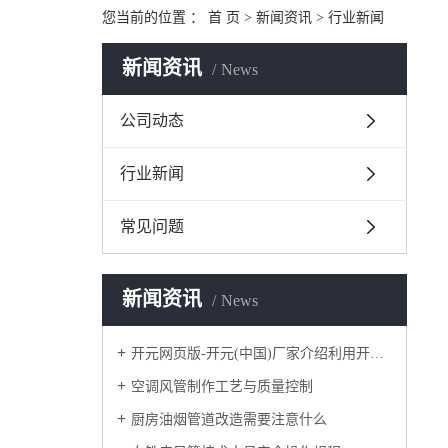
您当前的位置 ：
首 页
>
新闻资讯
>
行业新闻
新闻资讯
News
公司动态
行业新闻
常见问题
新闻资讯
News
开元网页版-开元(中国)厂家介绍利用开元网页版-开元(中国)降温需要注意哪些细节
空调风管制作工艺与质量控制
厨房油烟管道改造需要注意什么