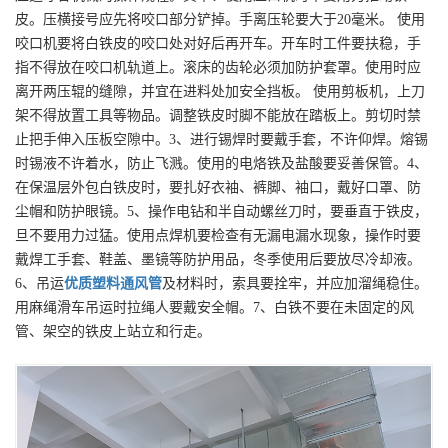
皮。压横接号应先将咬口部分铲掉。手离压轮要大于20毫米。 使用
咬口机要将白铁皮的咬口处对好后再开车。开车时工件要扶稳，手
指不得放在咬口机轨道上。滚床的齿轮必须加防护套罩。使用时应
离开两压辊的缝隙，并宜在进料处加安全挡板。 使用剪板机，上刀
架不得放置工具等物品。调整铁皮时脚不能放在踏板上。剪切时禁
止把手伸入压板空隙中。3、进行锡焊时要戴手套，不许仰焊。熔锡
时锡液不许着水，防止飞溅。使用的电烙铁及盐酸要妥善保管。4、
在保温层外包白铁皮时，要扎好衣袖、裤脚、袖口，戴好口罩、防
尘帽和防护眼镜。5、操作电钻和半自动螺丝刀时，要垂直于铁皮，
旦不要用力过猛。使用点焊机要检查有无漏电漏水现象，操作时要
戴焊工手套、鞋盖、墨镜等防护用品，冬季使用后要放尽冷却液。
6、吊运
优质
塑料通风管
及材料时，索具要拴牢，并应加溜绳稳住。
用麻绳滑车吊运时拉绳人要戴安全帽。7、白铁不要在未固定的风
管、架空的铁皮上站立和行走。