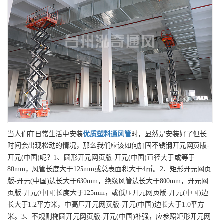
当人们在日常生活中安装
优质
塑料通风管
时，显然是安装好了但长
时间会出现松动的情况，那么我们应该如何加固不锈钢开元网页版-
开元(中国)呢？1、圆形开元网页版-开元(中国)直径大于或等于
80mm，风管长度大于125mm或总表面积大于4㎡。2、矩形开元网页
版-开元(中国)边长大于630mm，绝缘风管边长大于800mm，开元网
页版-开元(中国)长度大于125mm，或低压开元网页版-开元(中国)边
长大于1.2平方米，中高压开元网页版-开元(中国)边长大于1.0平方
米。3、不规则椭圆开元网页版-开元(中国)补强，应参照矩形开元网