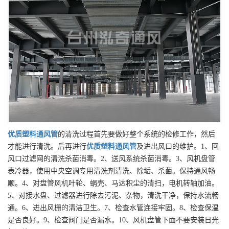
优质
塑料通风管
的清洗过程首先要做好整个系统的检修工作，然后
才能进行清洗。后再进行
优质
塑料通风管
及进出风口的维护。1、回
风口过滤网的清洗杀菌消毒。2、送风系统杀菌消毒。3、风机盘管
表冷器，使用中央空调专用清洗剂清洗、除垢、杀菌。保持通风畅
顺。4、对盘管风机叶轮、蜗壳、马达积尘的清扫，电机转轴加油。
5、对接水盘、过滤器进行除去污泥、杂物，清洗干净，保持水流畅
通。6、进出风栅的清洁卫生。7、检查水管连接牢固。8、检查保温
是否良好。9、检查阀门是否漏水。10、风机盘管下面不要安装日光