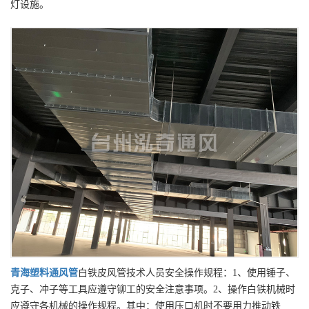
灯设施。
青海
塑料通风管
白铁皮风管技术人员安全操作规程：1、使用锤子、
克子、冲子等工具应遵守铆工的安全注意事项。2、操作白铁机械时
应遵守各机械的操作规程。其中：使用压口机时不要用力推动铁