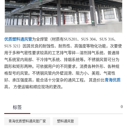
优质
塑料通风管
为全焊管（材质有SUS201、SUS 304、SUS 316、
SUS 321）因其优良的耐蚀性、耐热性、高强度等物化功能，次要使
用于多种气密性要求较高的工艺排气零碎—溶剂排气系统、普通排
气系统室内局部、干冷排气系统、排烟系统等。不锈钢风管可分为
圆形和矩形两种。可依据用户的不同要求，消费各种外形、各种规
格型号的风管。不锈钢风管内外壁润滑、阻力小、美观、气密性
好、承压强度高，能合适十分复杂的通风工程。 其造价比
青海
优质
高， 方便运输和顺应现场的更改。
0
标签
青海优质塑料通风管厂家
塑料通风管