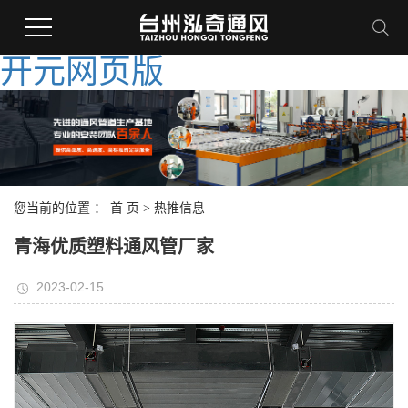
开元网页版
您当前的位置 ：
首 页
>
热推信息
青海优质塑料通风管厂家
2023-02-15