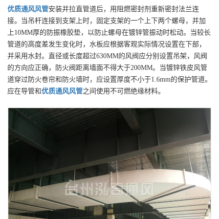
优质
通风风管
安装并拉直管道后，用阻燃密封剂重新密封法兰连
接。当吊杆连接到支架上时，固定支架的一个上下两个螺母，并加
上10MM厚的防振橡胶垫，以防止螺母在镀锌管振动时松动。当较长
管道的高度差发生变化时，水板应根据客观实际情况设置在下部，
并采用水封。直径或长度超过630MM的风阀应分别设置吊架，风阀
的方向应正确，防火阀距离墙面不得大于200MM。当镀锌铁皮风管
道穿过防火卷帘和防火墙时，应设置厚度不小于1.6mm的保护管道。
应在导管和
优质
通风风管
之间使用不可燃绝缘材料。