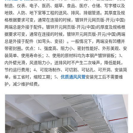
制造、仪表、电子、医药、烟草、食品、医疗、仓储、写字楼以及
地铁、人防、地下室等工程的送风、排风、排烟管道。其厚度及规
格根据要求可变，通常在连接的时候，镀锌开元网页版-开元(中国)
两端总是外接于配件。镀锌开元网页版-开元(中国)的厚度及规格根
据要求可变，通常在连接的时候，镀锌开元网页版-开元(中国)两端
总是外接于配件（如弯头、变径）。一般情况下，两端没有凹槽并
带密封圈。优点：1、强度高、阻力小、密封性能好、外形美观、安
装简单、使用寿命长；2、使用的原材料均为本钢产镀锌钢板；3、
内外壁光滑，风道阻力小，送排风时不产生二次噪声，降低能耗，
节约运行费用；4、可现场制作、可切割、可钻孔、可开洞、安装简
单，省工省时，缩短工期；5、
优质
通风风管
安装完工后不需要维
护，减少维护经费。