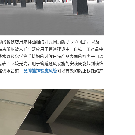
的餐饮店用来排油烟的开元网页版-开元(中国)，以及一
特点所以被人们广泛应用于管道建设中。白铁加工产品中
或水以及化学物质接触的时候白铁产品表面的锌离子可以
品表面比较光亮，用于管道通风设施的安装既能起到装饰
些供水管道，
品牌
镀锌铁皮风管
可以有效的防止锈蚀的产