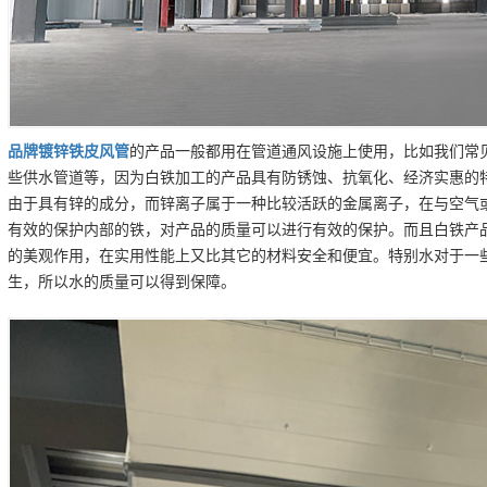
品牌
镀锌铁皮风管
的产品一般都用在管道通风设施上使用，比如我们常见
些供水管道等，因为白铁加工的产品具有防锈蚀、抗氧化、经济实惠的
由于具有锌的成分，而锌离子属于一种比较活跃的金属离子，在与空气
有效的保护内部的铁，对产品的质量可以进行有效的保护。而且白铁产
的美观作用，在实用性能上又比其它的材料安全和便宜。特别水对于一
生，所以水的质量可以得到保障。