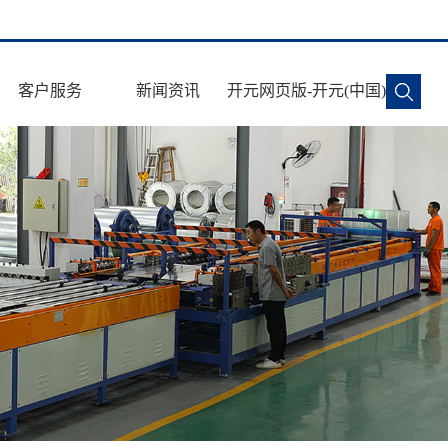
客户服务
新闻资讯
开元网页版-开元(中国)
施工安全
公司动态
售后服务
行业新闻
常见问题