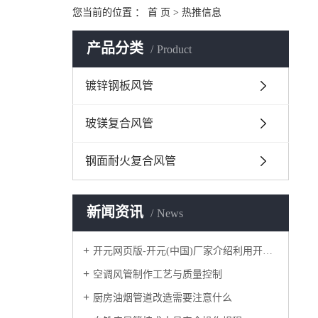
您当前的位置 ：
首 页
>
热推信息
产品分类
Product
镀锌钢板风管
玻镁复合风管
钢面耐火复合风管
新闻资讯
News
开元网页版-开元(中国)厂家介绍利用开元网页版-开元(中国)降温需要注意哪些细节
空调风管制作工艺与质量控制
厨房油烟管道改造需要注意什么