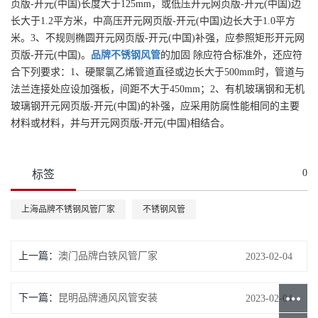
页版-开元(中国)长度大于125mm，或低压开元网页版-开元(中国)边
长大于1.2平方米，中高压开元网页版-开元(中国)边长大于1.0平方
米。3、不规则椭圆开元网页版-开元(中国)补强，应参照矩形开元网
页版-开元(中国)。
品牌
不锈钢风管
的加固 除应符合标准外，还应符
合下列要求：1、硬聚氯乙烯管道直径或边长大于500mm时，管道与
法兰连接处应设加强板，间距不大于450mm；2、有机玻璃钢和无机
玻璃钢开元网页版-开元(中国)的补强，应采用防腐性能相同的主要
材料或材料，并与开元网页版-开元(中国)相结合。
0
标签
上海品牌不锈钢风管厂家
不锈钢风管
上一篇：
澳门品牌白铁风管厂家
2023-02-04
下一篇：
昆明品牌通风风管安装
2023-02-04