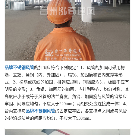
品牌
不锈钢风管
的加固应符合下列规定：1、风管的加固可采用楞
筋、立筋、角钢（内、外加固）、扁钢、加固筋和管内支撑等形
式；2、楞筋或楞线的加固，排列应规则，间隔应均匀，板面不应有
明显的变形；3、角钢、加固筋的加固，应排列整齐、均匀对称，其
高度应小于或等于风管的法兰宽度。角钢、加固筋与风管的铆接应
牢固、间隔应均匀，不应大于220mm；两相交处应连接成一体；4、
管内支撑与
品牌
不锈钢风管
的固定应牢固，各支撑点之间或与风管
的边沿或法兰的间距应均匀，不应大于950mm。