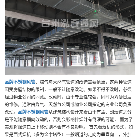
品牌
不锈钢风管
、煤气与天然气管道的改造需要慎重，这两种管道
因受房屋结构的限制，一般不让随意改动。如果不得不改时，必须
经过物业公司的同意。改动时，由于专业性较强，同时为方便日后
的维修，通常由煤气、天然气公司或物业公司指定的专业公司负责
改动。
品牌
不锈钢风管
从建筑结构设计来看由于有主、副烟道之分
是不能随意横向改动的，否则会影响排烟并有倒灌的可能， 而为了
美观将烟道口上下移动则不会有不良影响。 首先看烟机的形式，如
果是西式烟机（多为金字塔型）一般烟道的走向为垂直向上，外加