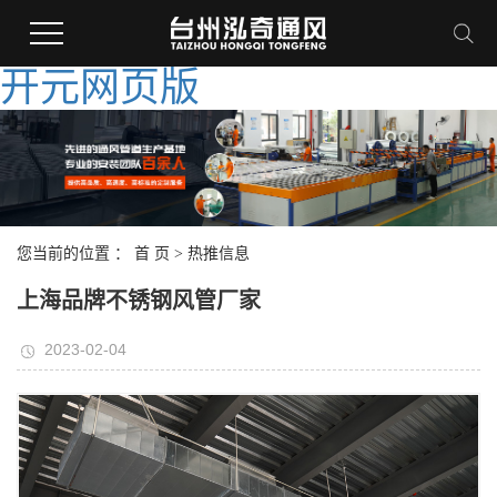
开元网页版
您当前的位置 ：
首 页
>
热推信息
上海品牌不锈钢风管厂家
2023-02-04