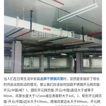
当人们在日常生活中安装
品牌
不锈钢风管
时，显然是安装好了但长
时间会出现松动的情况，那么我们应该如何加固不锈钢开元网页版-
开元(中国)呢？1、圆形开元网页版-开元(中国)直径大于或等于
80mm，风管长度大于125mm或总表面积大于4㎡。2、矩形开元网页
版-开元(中国)边长大于630mm，绝缘风管边长大于800mm，开元网