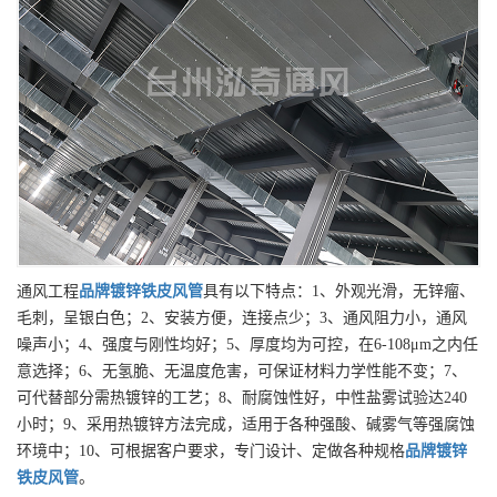
通风工程
品牌
镀锌铁皮风管
具有以下特点：1、外观光滑，无锌瘤、
毛刺，呈银白色；2、安装方便，连接点少；3、通风阻力小，通风
噪声小；4、强度与刚性均好；5、厚度均为可控，在6-108μm之内任
意选择；6、无氢脆、无温度危害，可保证材料力学性能不变；7、
可代替部分需热镀锌的工艺；8、耐腐蚀性好，中性盐雾试验达240
小时；9、采用热镀锌方法完成，适用于各种强酸、碱雾气等强腐蚀
环境中；10、可根据客户要求，专门设计、定做各种规格
品牌
镀锌
铁皮风管
。