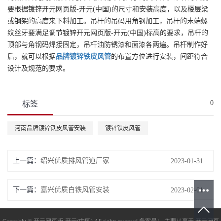
要根据镀锌开元网页版-开元(中国)的尺寸和安装高度，以及楼层梁
或钢架的高度来下料加工。吊杆的吊码用角钢加工，吊杆的末端螺
纹丝牙要满足调节镀锌开元网页版-开元(中国)标高的要求，吊杆的
顶部与角钢码焊接固定，吊杆油防锈漆和面漆各两遍。吊杆制作好
后，就可以根据
品牌
镀锌铁皮风管
的布置方位进行安装，间距符合
设计及规范的要求。
0
标签
河南品牌镀锌铁皮风管安装
镀锌铁皮风管
上一篇：
绍兴优质排风管道厂家
2023-01-31
下一篇：
嘉兴优质白铁风管安装
2023-02-01