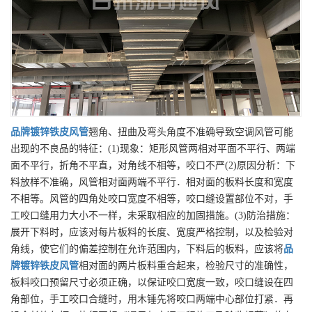
品牌
镀锌铁皮风管
翘角、扭曲及弯头角度不准确导致空调风管可能
出现的不良品的特征：(1)现象：矩形风管两相对平面不平行、两端
面不平行，折角不平直，对角线不相等，咬口不严(2)原因分析：下
料放样不准确，风管相对面两端不平行．相对面的板料长度和宽度
不相等。风管的四角处咬口宽度不相等，咬口缝设置部位不对，手
工咬口缝用力大小不一样，未采取相应的加固措施。(3)防治措施：
展开下料时，应该对每片板料的长度、宽度严格控制，以及检验对
角线，使它们的偏差控制在允许范围内，下料后的板料，应该将
品
牌
镀锌铁皮风管
相对面的两片板料重合起来，检验尺寸的准确性，
板料咬口预留尺寸必须正确，以保证咬口宽度一致，咬口缝设在四
角部位，手工咬口合缝时，用木锤先将咬口两端中心部位打紧．再