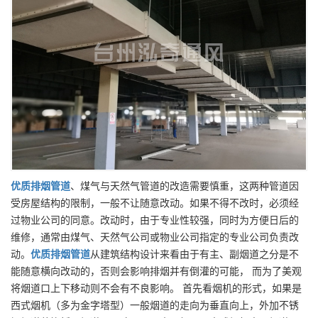
优质
排烟管道
、煤气与天然气管道的改造需要慎重，这两种管道因
受房屋结构的限制，一般不让随意改动。如果不得不改时，必须经
过物业公司的同意。改动时，由于专业性较强，同时为方便日后的
维修，通常由煤气、天然气公司或物业公司指定的专业公司负责改
动。
优质
排烟管道
从建筑结构设计来看由于有主、副烟道之分是不
能随意横向改动的，否则会影响排烟并有倒灌的可能， 而为了美观
将烟道口上下移动则不会有不良影响。 首先看烟机的形式，如果是
西式烟机（多为金字塔型）一般烟道的走向为垂直向上，外加不锈