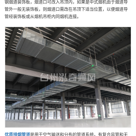
钢烟道装饰板，烟道口可改入吊顶内，如果是中式烟机由于烟道导
管外一般无装饰板，则烟道口需改在吊顶下适当位置，以便烟道导
管经装饰板或从烟机吊柜内同烟机连接。
优质
排烟管道
是用于空气输送和分布的管道系统。有复合风管和无