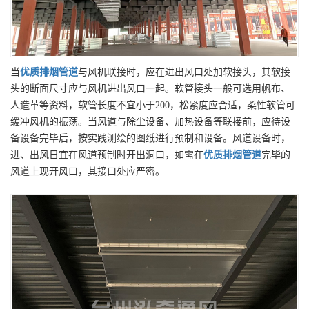
当
优质
排烟管道
与风机联接时，应在进出风口处加软接头，其软接
头的断面尺寸应与风机进出风口一起。软管接头一般可选用帆布、
人造革等资料，软管长度不宜小于200，松紧度应合适，柔性软管可
缓冲风机的振荡。当风道与除尘设备、加热设备等联接前，应待设
备设备完毕后，按实践测绘的图纸进行预制和设备。风道设备时，
进、出风日宜在风道预制时开出洞口，如需在
优质
排烟管道
完毕的
风道上现开风口，其接口处应严密。