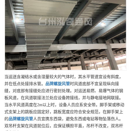
当运送含凝结水或含湿量较大的气体时，其水平管道宜设有斜度，
并在低点处接排水管。
品牌
螺旋风管
时风道底部不宜呈现纵向接
缝，对底部有接缝处应进行密封处理。对运送易燃、易爆气体的钢
板风道，在风道联接法兰处应设备跨接线，并与静电接地网联接。
当水平风道高度在2m以上时，设备人员应系安全带。脚手架或移动
式支架上的跳板应固定好，跳板宽度应符合安全规范，在脚手架上
的
品牌
螺旋风管
人员宜携东西袋，避免东西或电钻等物坠落伤人。
双吊杆支架在风道就位后，应保证横担平直，吊杆不改变，双吊杆