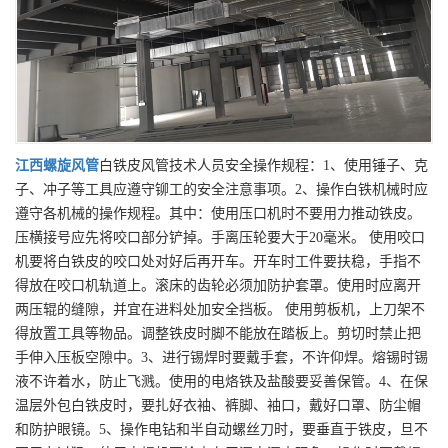
江西
螺旋风管
白铁皮风管技术人员安全操作规程：1、使用锤子、克
子、冲子等工具应遵守铆工的安全注意事项。2、操作白铁机械时应
遵守各机械的操作规程。其中：使用压口机时不要用力推动铁皮。
压横接号应先将咬口部分铲掉。手离压轮要大于20毫米。 使用咬口
机要将白铁皮的咬口处对好后再开车。开车时工件要扶稳，手指不
得放在咬口机轨道上。滚床的齿轮必须加防护套罩。使用时应离开
两压辊的缝隙，并宜在进料处加安全挡板。 使用剪板机，上刀架不
得放置工具等物品。调整铁皮时脚不能放在踏板上。剪切时禁止把
手伸入压板空隙中。3、进行锡焊时要戴手套，不许仰焊。熔锡时锡
液不许着水，防止飞溅。使用的电烙铁及盐酸要妥善保管。4、在保
温层外包白铁皮时，要扎好衣袖、裤脚、袖口，戴好口罩、防尘帽
和防护眼镜。5、操作电钻和半自动螺丝刀时，要垂直于铁皮，旦不