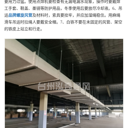
要用力过猛。使用点焊机要检查有无漏电漏水现象，操作时要戴焊
工手套、鞋盖、墨镜等防护用品，冬季使用后要放尽冷却液。6、吊
运
品牌
螺旋风管
及材料时，索具要拴牢，并应加溜绳稳住。用麻绳
滑车吊运时拉绳人要戴安全帽。7、白铁不要在未固定的风管、架空
的铁皮上站立和行走。