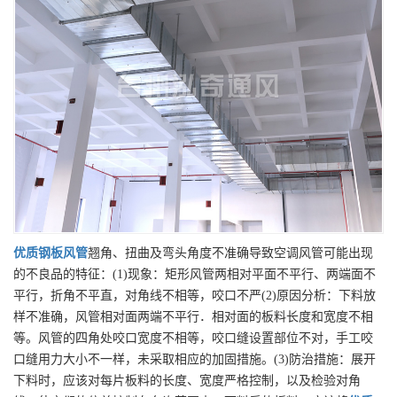
优质
钢板风管
翘角、扭曲及弯头角度不准确导致空调风管可能出现
的不良品的特征：(1)现象：矩形风管两相对平面不平行、两端面不
平行，折角不平直，对角线不相等，咬口不严(2)原因分析：下料放
样不准确，风管相对面两端不平行．相对面的板料长度和宽度不相
等。风管的四角处咬口宽度不相等，咬口缝设置部位不对，手工咬
口缝用力大小不一样，未采取相应的加固措施。(3)防治措施：展开
下料时，应该对每片板料的长度、宽度严格控制，以及检验对角