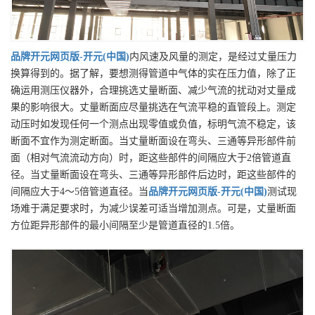
品牌
开元网页版-开元(中国)
内风速及风量的测定，是经过丈量压力
换算得到的。据了解，要想测得管道中气体的实在压力值，除了正
确运用测压仪器外，合理挑选丈量断面、减少气流的扰动对丈量成
果的影响很大。丈量断面应尽量挑选在气流平稳的直管段上。测定
动压时如发现任何一个测点出现零值或负值，标明气流不稳定，该
断面不宜作为测定断面。当丈量断面设在弯头、三通等异形部件前
面（相对气流流动方向）时，距这些部件的间隔应大于2倍管道直
径。当丈量断面设在弯头、三通等异形部件后边时，距这些部件的
间隔应大于4～5倍管道直径。当
品牌
开元网页版-开元(中国)
测试现
场难于满足要求时，为减少误差可适当增加测点。可是，丈量断面
方位距异形部件的最小间隔至少是管道直径的1.5倍。