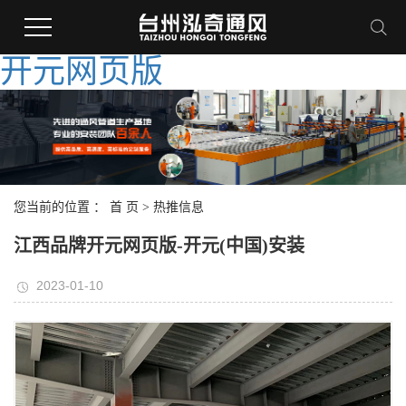
开元网页版
您当前的位置 ：
首 页
>
热推信息
江西品牌开元网页版-开元(中国)安装
2023-01-10