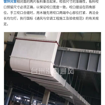
镀锌风管
相对面的两片板料重合起来，检验尺寸的准确性，板料咬
口预留尺寸必须正确，以保证咬口宽度一致，咬口缝设在四角部
位，手工咬口合缝时，用木锤先将咬口两端中心部位打紧．再沿全
长均匀打，执行国标《通风与空调工程施工及验收规范》的有关规
定。