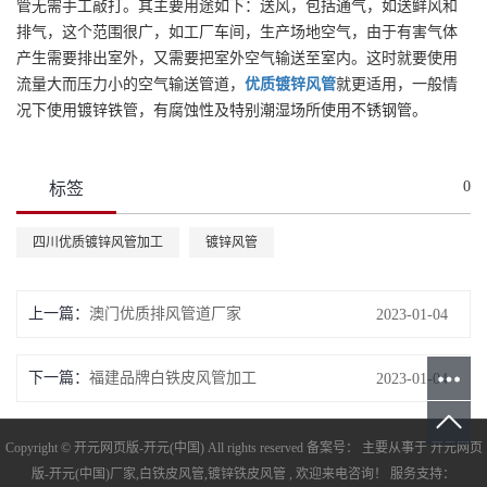
管无需手工敲打。其主要用途如下：送风，包括通气，如送鲜风和
排气，这个范围很广，如工厂车间，生产场地空气，由于有害气体
产生需要排出室外，又需要把室外空气输送至室内。这时就要使用
流量大而压力小的空气输送管道，
优质
镀锌风管
就更适用，一般情
况下使用镀锌铁管，有腐蚀性及特别潮湿场所使用不锈钢管。
0
标签
四川优质镀锌风管加工
镀锌风管
上一篇：
澳门优质排风管道厂家
2023-01-04
下一篇：
福建品牌白铁皮风管加工
2023-01-04
Copyright © 开元网页版-开元(中国) All rights reserved 备案号： 主要从事于
开元网页
版-开元(中国)厂家
,
白铁皮风管
,
镀锌铁皮风管
, 欢迎来电咨询！ 服务支持：