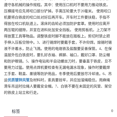
遵守各机械的操作规程。其中：使用压口机时不要用力推动铁皮。
压横接号应先将咬口部分铲掉。手离压轮要大于20毫米。 使用咬口
机要将白铁皮的咬口处对好后再开车。开车时工件要扶稳，手指不
得放在咬口机轨道上。滚床的齿轮必须加防护套罩。使用时应离开
两压辊的缝隙，并宜在进料处加安全挡板。 使用剪板机，上刀架不
得放置工具等物品。调整铁皮时脚不能放在踏板上。剪切时禁止把
手伸入压板空隙中。3、进行锡焊时要戴手套，不许仰焊。熔锡时锡
液不许着水，防止飞溅。使用的电烙铁及盐酸要妥善保管。4、在保
温层外包白铁皮时，要扎好衣袖、裤脚、袖口，戴好口罩、防尘帽
和防护眼镜。5、操作电钻和半自动螺丝刀时，要垂直于铁皮，旦不
要用力过猛。使用点焊机要检查有无漏电漏水现象，操作时要戴焊
工手套、鞋盖、墨镜等防护用品，冬季使用后要放尽冷却液。6、吊
运
优质
镀锌风管
及材料时，索具要拴牢，并应加溜绳稳住。用麻绳
滑车吊运时拉绳人要戴安全帽。7、白铁不要在未固定的风管、架空
的铁皮上站立和行走。
0
标签