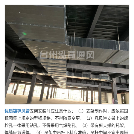
优质
镀锌风管
支架安装时应注意什么：（1）支架制作时，应依照国
标图集上规定的型钢规格，不得随意变更。（2）凡风道支架上的螺
栓孔一律采用钻孔，不得采用气焊割孔。（3）带有斜支撑的托架，
焊缝应为满焊。（4）吊架中吊杆下料应准确，吊杆中间不宜出现搭