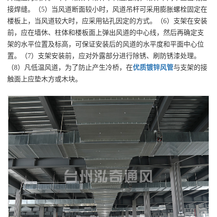
接焊缝。（5）当风道断面较小时，风道吊杆可采用膨胀螺栓固定在
楼板上，当风道较大时，应采用钻孔因定的方式。（6）支架在安装
前，应在墙休、柱体和楼板面上弹出风道的中心线，然后再确定支
架的水平位置及标高，可保证安装后的风道的水平度和平面中心位
置。（7）支架安装前，应对外露部分进行除锈、刷防锈漆处理。
（8）凡低温风道，为了防止产生冷桥，在
优质
镀锌风管
与支架的接
触面上应垫木方或木块。