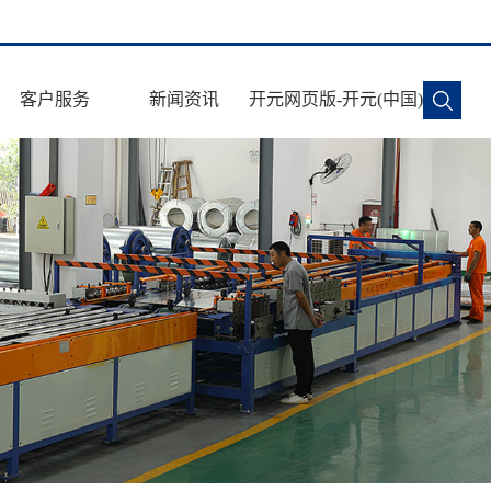
客户服务
新闻资讯
开元网页版-开元(中国)
施工安全
公司动态
售后服务
行业新闻
常见问题