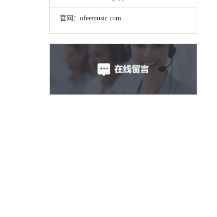
官网：ofeemusic.com