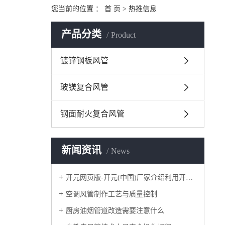
您当前的位置 ：
首 页
>
热推信息
产品分类
Product
镀锌钢板风管
玻镁复合风管
钢面耐火复合风管
新闻资讯
News
开元网页版-开元(中国)厂家介绍利用开元网页版-开元(中国)降温需要注意哪些细节
空调风管制作工艺与质量控制
厨房油烟管道改造需要注意什么