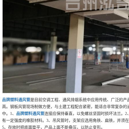
品牌
塑料通风管
是目前空调工程、通风排烟系统中应用传统、广泛的产
高。钢板风管现场制做方便，与土建工程配合紧密，能适合非常复杂的
中。1、
品牌
塑料通风管
连接应保持垂直，以免螺丝坚固时损坏法兰。2
有一定强度的橡胶材料。3、吊风管时，支架应选用角铁、扁铁，并须在
5、存放时把底面垫平，产品上面不能叠压，以防止变形。