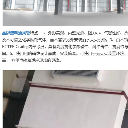
品牌
塑料通风管
特点：1、外形美观、内壁光滑、阻力小、气密性好、承
及不可燃之化学腐蚀气体，而不需求另外安装洒水灭火设备。3、由不锈
ECTFE Coating内部涂层，具有高度抗化学酸碱性、耐冲击性、抗腐蚀与耐低
间。5、使用电脑辅佐设计而成，安装简易。可使用于无灭火装置环境，
高， 方便运输和适应现场的更改。