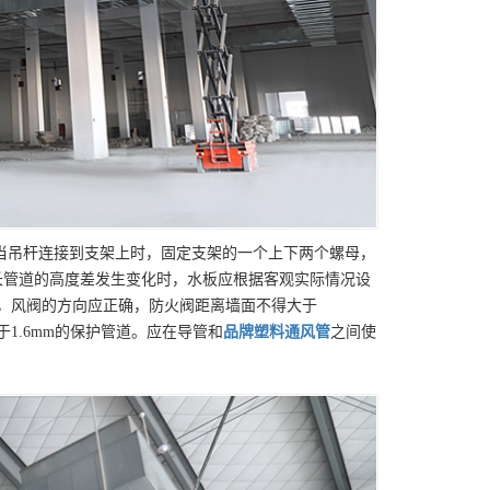
当吊杆连接到支架上时，固定支架的一个上下两个螺母，
长管道的高度差发生变化时，水板应根据客观实际情况设
架，风阀的方向应正确，防火阀距离墙面不得大于
1.6mm的保护管道。应在导管和
品牌
塑料通风管
之间使