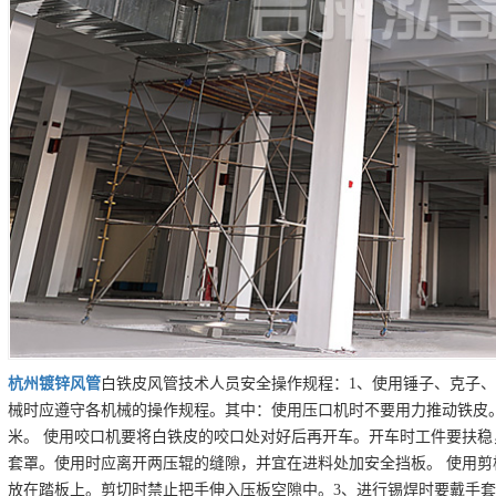
杭州
镀锌风管
白铁皮风管技术人员安全操作规程：1、使用锤子、克子、
械时应遵守各机械的操作规程。其中：使用压口机时不要用力推动铁皮。
米。 使用咬口机要将白铁皮的咬口处对好后再开车。开车时工件要扶
套罩。使用时应离开两压辊的缝隙，并宜在进料处加安全挡板。 使用
放在踏板上。剪切时禁止把手伸入压板空隙中。3、进行锡焊时要戴手