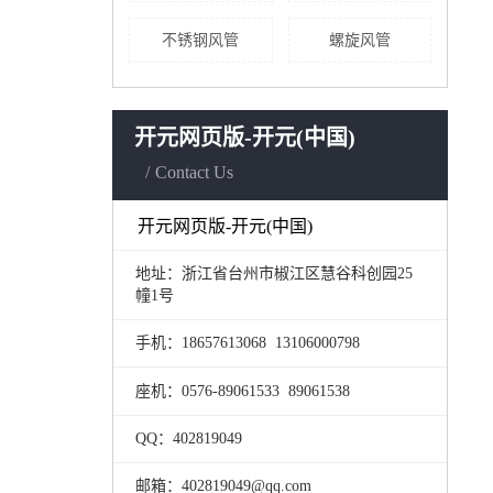
不锈钢风管
螺旋风管
开元网页版-开元(中国)
Contact Us
开元网页版-开元(中国)
地址：浙江省台州市椒江区慧谷科创园25
幢1号
手机：18657613068 13106000798
座机：0576-89061533 89061538
QQ：402819049
邮箱：402819049@qq.com