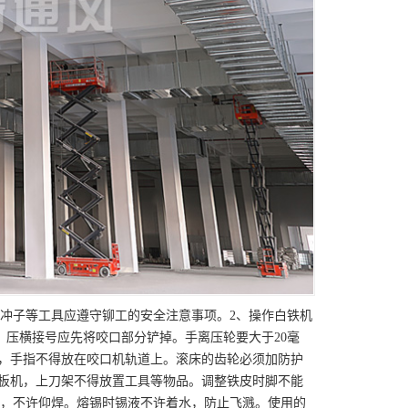
冲子等工具应遵守铆工的安全注意事项。2、操作白铁机
压横接号应先将咬口部分铲掉。手离压轮要大于20毫
稳，手指不得放在咬口机轨道上。滚床的齿轮必须加防护
剪板机，上刀架不得放置工具等物品。调整铁皮时脚不能
套，不许仰焊。熔锡时锡液不许着水，防止飞溅。使用的