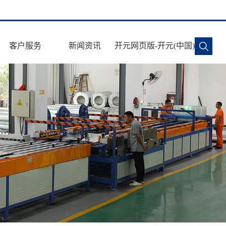
客户服务
新闻资讯
开元网页版-开元(中国)
施工安全
公司动态
售后服务
行业新闻
常见问题