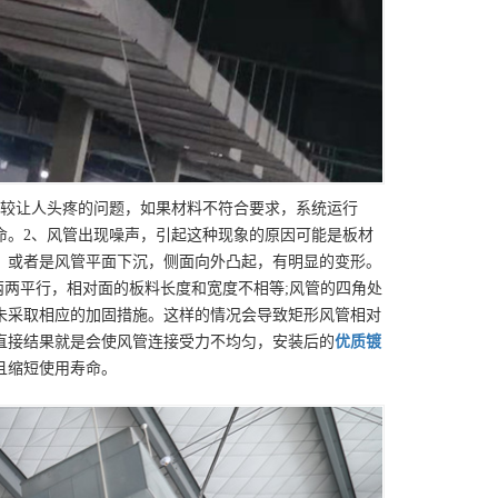
比较让人头疼的问题，如果材料不符合要求，系统运行
命。2、风管出现噪声，引起这种现象的原因可能是板材
，或者是风管平面下沉，侧面向外凸起，有明显的变形。
两两平行，相对面的板料长度和宽度不相等;风管的四角处
未采取相应的加固措施。这样的情况会导致矩形风管相对
直接结果就是会使风管连接受力不均匀，安装后的
优质
镀
且缩短使用寿命。