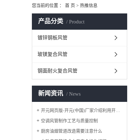
您当前的位置 ：
首 页
>
热推信息
产品分类
Product
镀锌钢板风管
玻镁复合风管
钢面耐火复合风管
新闻资讯
News
开元网页版-开元(中国)厂家介绍利用开元网页版-开元(中国)降温需要注意哪些细节
空调风管制作工艺与质量控制
厨房油烟管道改造需要注意什么