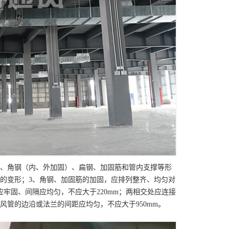
筋、角钢（内、外加固）、扁钢、加固筋和管内支撑等形
的变形；3、角钢、加固筋的加固，应排列整齐、均匀对
牢固、间隔应均匀，不应大于220mm；两相交处应连接
风管的边沿或法兰的间距应均匀，不应大于950mm。