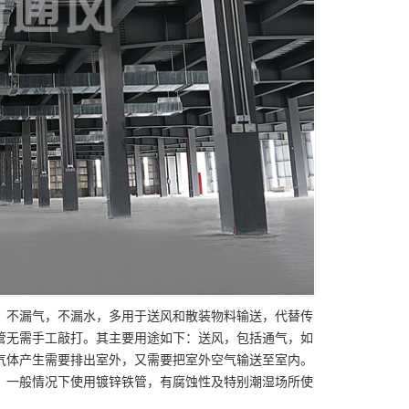
，不漏气，不漏水，多用于送风和散装物料输送，代替传
管无需手工敲打。其主要用途如下：送风，包括通气，如
气体产生需要排出室外，又需要把室外空气输送至室内。
，一般情况下使用镀锌铁管，有腐蚀性及特别潮湿场所使