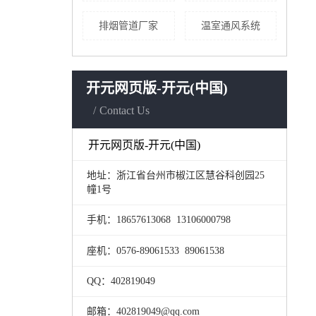
排烟管道厂家
温室通风系统
开元网页版-开元(中国)
Contact Us
开元网页版-开元(中国)
地址：浙江省台州市椒江区慧谷科创园25
幢1号
手机：18657613068 13106000798
座机：0576-89061533 89061538
QQ：402819049
邮箱：402819049@qq.com