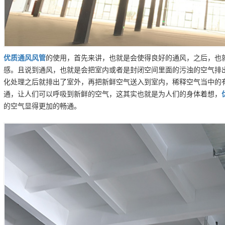
优质
通风风管
的使用，首先来讲，也就是会使得良好的通风，之后，也
感。且说到通风，也就是会把室内或者是封闭空间里面的污浊的空气排
化处理之后就排出了室外，再把新鲜空气送入到室内，稀释空气当中的
通，让人们可以呼吸到新鲜的空气，这其实也就是为人们的身体着想，
的空气显得更加的畅通。