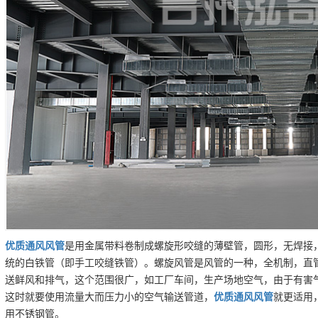
优质
通风风管
是用金属带料卷制成螺旋形咬缝的薄壁管，圆形，无焊接
统的白铁管（即手工咬缝铁管）。螺旋风管是风管的一种，全机制，直
送鲜风和排气，这个范围很广，如工厂车间，生产场地空气，由于有害
这时就要使用流量大而压力小的空气输送管道，
优质
通风风管
就更适用
用不锈钢管。