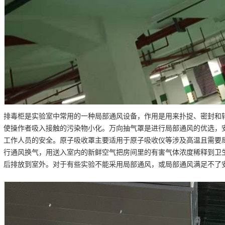
排毒柜是实验室中常用的一种局部通风设备，作用是用来扑捉、密封和
使操作者吸入接触的污染物小化。万向抽气罩是进行局部通风的优选，
工作人员的安全。原子吸收罩主要适用于原子吸收仪等涉及高温且需要
行通风换气，用送入室内的新鲜空气把房间里的有害气体浓度稀释到卫
后排放到室外。对于有些实验不能采用局部通风，或局部通风满足不了