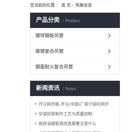
您当前的位置 ：
首 页
>
热推信息
产品分类
Product
镀锌钢板风管
玻镁复合风管
钢面耐火复合风管
新闻资讯
News
开元网页版-开元(中国)厂家介绍利用开元网页版-开元(中国)降温需要注意哪些细节
空调风管制作工艺与质量控制
厨房油烟管道改造需要注意什么