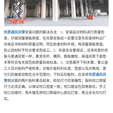
优质
通风风管
安装问题的解决办法：1、安装前对材料进行质量检
查，仔细测量钢板厚度，在风管安装前一定要注意先检查材料出厂
合格证书和材料质量证明，然后检查材料外观；再测量钢板厚度。
防止因材料不符合要求而返工。2、吊装安全要保证，洁净风管的吊
装与普通风管一样，要求吊杆、横担、膨胀螺栓、保温风管下部垫
木等符合有关规范和质量验收标准。3、注意展开下料步骤，要让施
工人员对板料严格检查，对每片板料的长度、宽度以及对角线，使
它们的偏差控制在允许范围内；下料后的板料，应该将
优质
通风风
管
相对面的两片板料重合起来，检验尺寸的准确性；板料咬口预留
尺寸必须正确，以保证咬口宽度一致；咬口缝设在四角部位，手工
咬口合缝时，用木锤先将咬口两端中心部位打紧，再沿全长均匀打
实。