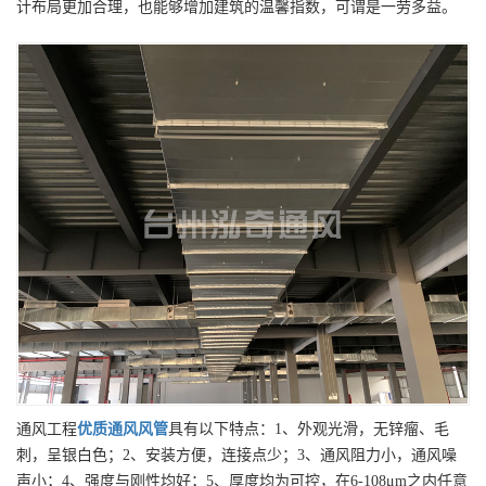
计布局更加合理，也能够增加建筑的温馨指数，可谓是一劳多益。
通风工程
优质
通风风管
具有以下特点：1、外观光滑，无锌瘤、毛
刺，呈银白色；2、安装方便，连接点少；3、通风阻力小，通风噪
声小；4、强度与刚性均好；5、厚度均为可控，在6-108μm之内任意