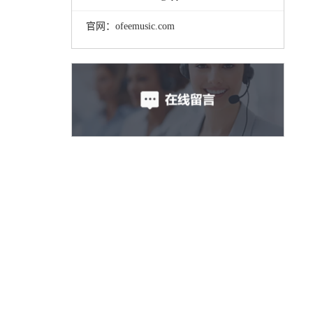
官网：ofeemusic.com