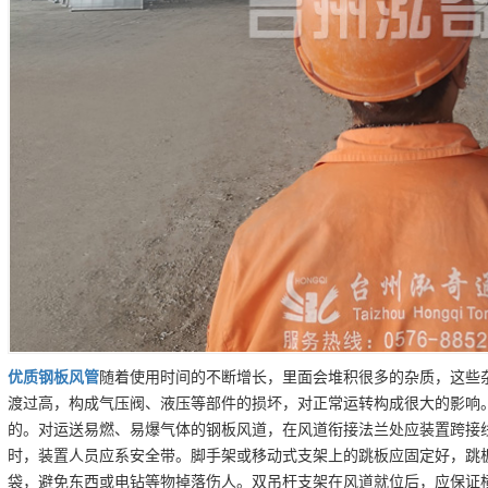
优质
钢板风管
随着使用时间的不断增长，里面会堆积很多的杂质，这些
渡过高，构成气压阀、液压等部件的损坏，对正常运转构成很大的影响
的。对运送易燃、易爆气体的钢板风道，在风道衔接法兰处应装置跨接
时，装置人员应系安全带。脚手架或移动式支架上的跳板应固定好，跳
袋，避免东西或电钻等物掉落伤人。双吊杆支架在风道就位后，应保证