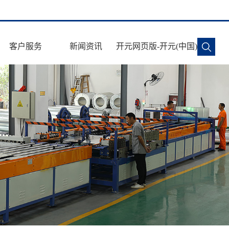
客户服务
新闻资讯
开元网页版-开元(中国)
施工安全
公司动态
售后服务
行业新闻
常见问题