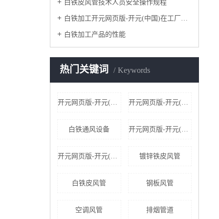
白铁皮风管技术人员安全操作规程
白铁加工开元网页版-开元(中国)在工厂中的应用
白铁加工产品的性能
热门关键词
Keywords
开元网页版-开元(中国)安装
开元网页版-开元(中国)
白铁通风设备
开元网页版-开元(中国)加工
开元网页版-开元(中国)价格
镀锌铁皮风管
白铁皮风管
钢板风管
空调风管
排烟管道