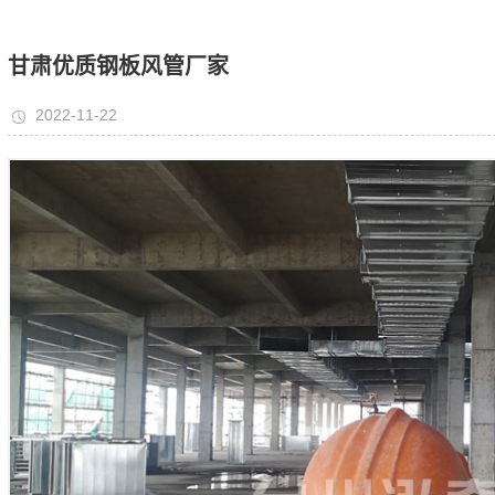
甘肃优质钢板风管厂家
2022-11-22