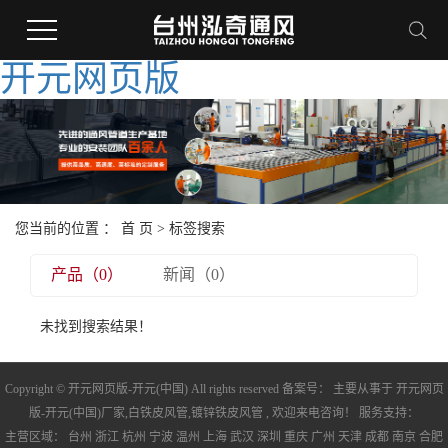
开元网页版
您当前的位置 ：
首 页
> 标签搜索
产品（0）
新闻（0）
未找到搜索结果！
Copyright © 开元网页版-开元(中国) All rights reserved 备案号： 主要从事于
开元网页
版-开元(中国)厂家
,
白铁皮风管
,
镀锌铁皮风管
, 欢迎来电咨询！ 服务支持：
主营区域：
台州
浙江
杭州
宁波
温州
上海
武汉
深圳
重庆
广州
天津
成都
南京
合肥