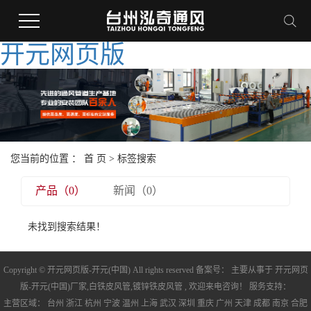
开元网页版
您当前的位置 ：
首 页
> 标签搜索
产品（0）
新闻（0）
未找到搜索结果！
Copyright © 开元网页版-开元(中国) All rights reserved 备案号： 主要从事于
开元网页
版-开元(中国)厂家
,
白铁皮风管
,
镀锌铁皮风管
, 欢迎来电咨询！ 服务支持：
主营区域：
台州
浙江
杭州
宁波
温州
上海
武汉
深圳
重庆
广州
天津
成都
南京
合肥