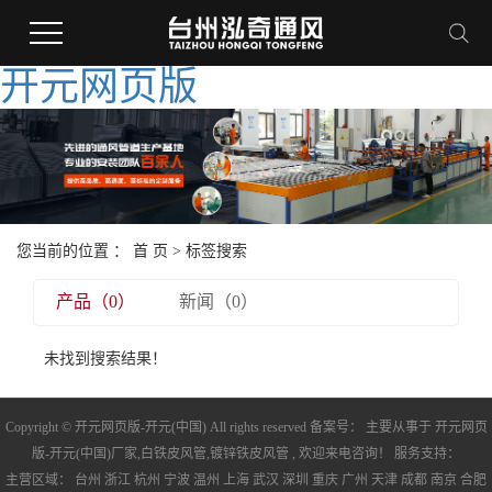
开元网页版
您当前的位置 ：
首 页
> 标签搜索
产品（0）
新闻（0）
未找到搜索结果！
Copyright © 开元网页版-开元(中国) All rights reserved 备案号： 主要从事于
开元网页
版-开元(中国)厂家
,
白铁皮风管
,
镀锌铁皮风管
, 欢迎来电咨询！ 服务支持：
主营区域：
台州
浙江
杭州
宁波
温州
上海
武汉
深圳
重庆
广州
天津
成都
南京
合肥