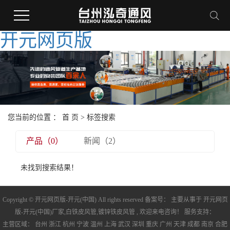
开元网页版
您当前的位置 ：
首 页
> 标签搜索
产品（0）
新闻（2）
未找到搜索结果！
Copyright © 开元网页版-开元(中国) All rights reserved 备案号： 主要从事于
开元网页
版-开元(中国)厂家
,
白铁皮风管
,
镀锌铁皮风管
, 欢迎来电咨询！ 服务支持：
主营区域：
台州
浙江
杭州
宁波
温州
上海
武汉
深圳
重庆
广州
天津
成都
南京
合肥