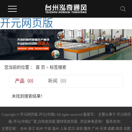
开元网页版
您当前的位置 ：
首 页
> 标签搜索
产品（0）
新闻（0）
未找到搜索结果！
Copyright © 开元网页版-开元(中国) All rights reserved 备案号： 主要从事于
开元网页
版-开元(中国)厂家
,
白铁皮风管
,
镀锌铁皮风管
, 欢迎来电咨询！ 服务支持：
主营区域：
台州
浙江
杭州
宁波
温州
上海
武汉
深圳
重庆
广州
天津
成都
南京
合肥