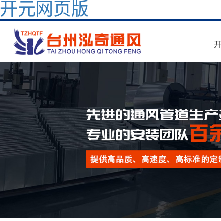
开元网页版