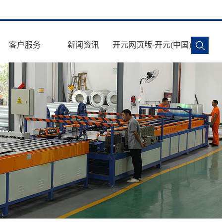
客户服务
新闻资讯
开元网页版-开元(中国)
施工安全
公司动态
售后服务
行业新闻
常见问题