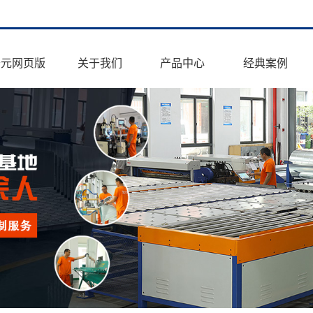
开元网页版
关于我们
产品中心
经典案例
公司简介
镀锌钢板风管
政府工程
开元网页版
玻镁复合风管
写字楼&商住楼
生产车间
钢面耐火复合风管
厂房&产业园
资质荣誉
住宅小区
联系方式