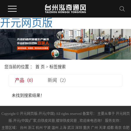
开元网页版
您当前的位置 ：
首 页
> 标签搜索
产品（0）
新闻（2）
未找到搜索结果！
Copyright © 开元网页版-开元(中国) All rights reserved 备案号： 主要从事于
开元网页
版-开元(中国)厂家
,
白铁皮风管
,
镀锌铁皮风管
, 欢迎来电咨询！ 服务支持：
主营区域：
台州
浙江
杭州
宁波
温州
上海
武汉
深圳
重庆
广州
天津
成都
南京
合肥