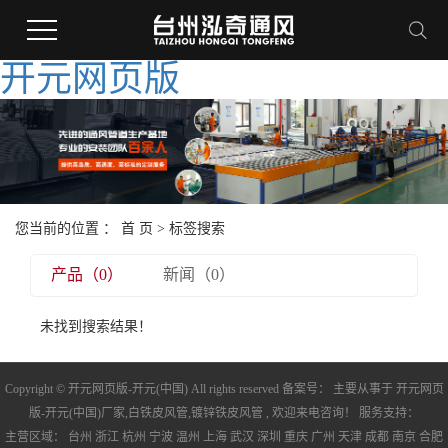
开元网页版
您当前的位置 ：
首 页
> 标签搜索
产品（0）
新闻（0）
未找到搜索结果！
Copyright © 开元网页版-开元(中国) All rights reserved 备案号： 主要从事于
开元网页
版-开元(中国)厂家
,
白铁皮风管
,
镀锌铁皮风管
, 欢迎来电咨询！ 服务支持：
主营区域：
台州
浙江
杭州
宁波
温州
上海
武汉
深圳
重庆
广州
天津
成都
南京
合肥