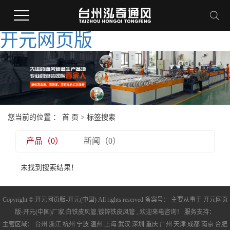
开元网页版
您当前的位置 ：
首 页
> 标签搜索
产品（0）
新闻（0）
未找到搜索结果！
Copyright © 开元网页版-开元(中国) All rights reserved 备案号： 主要从事于
开元网页
版-开元(中国)厂家
,
白铁皮风管
,
镀锌铁皮风管
, 欢迎来电咨询！ 服务支持：
主营区域：
台州
浙江
杭州
宁波
温州
上海
武汉
深圳
重庆
广州
天津
成都
南京
合肥