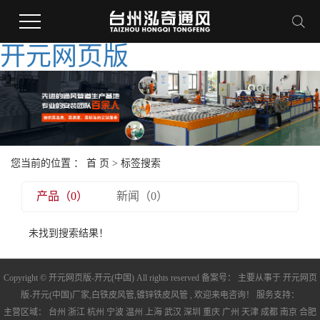
开元网页版
您当前的位置 ：
首 页
> 标签搜索
产品（0）
新闻（0）
未找到搜索结果！
Copyright © 开元网页版-开元(中国) All rights reserved 备案号： 主要从事于
开元网页
版-开元(中国)厂家
,
白铁皮风管
,
镀锌铁皮风管
, 欢迎来电咨询！ 服务支持：
主营区域：
台州
浙江
杭州
宁波
温州
上海
武汉
深圳
重庆
广州
天津
成都
南京
合肥