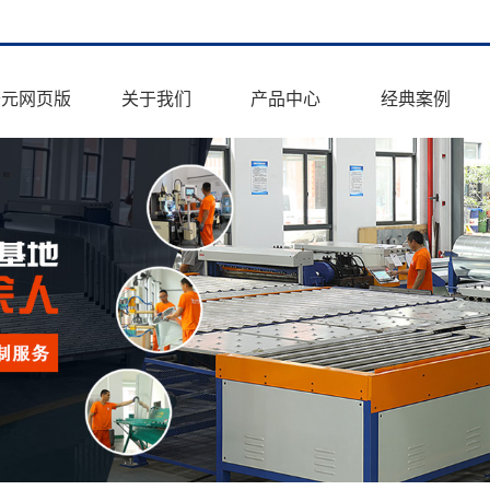
开元网页版
关于我们
产品中心
经典案例
公司简介
镀锌钢板风管
政府工程
开元网页版
玻镁复合风管
写字楼&商住楼
生产车间
钢面耐火复合风管
厂房&产业园
资质荣誉
住宅小区
联系方式