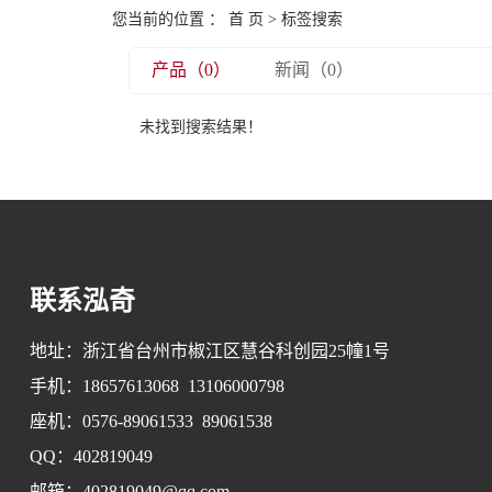
您当前的位置 ：
首 页
> 标签搜索
产品（0）
新闻（0）
未找到搜索结果！
联系泓奇
地址：浙江省台州市椒江区慧谷科创园25幢1号
手机：18657613068 13106000798
座机：0576-89061533 89061538
QQ：402819049
邮箱：402819049@qq.com