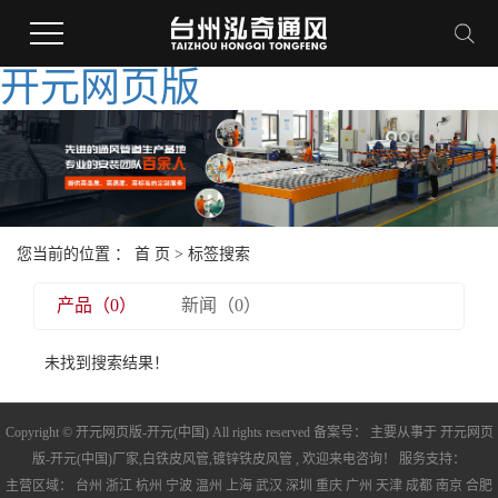
开元网页版
您当前的位置 ：
首 页
> 标签搜索
产品（0）
新闻（0）
未找到搜索结果！
Copyright © 开元网页版-开元(中国) All rights reserved 备案号： 主要从事于
开元网页
版-开元(中国)厂家
,
白铁皮风管
,
镀锌铁皮风管
, 欢迎来电咨询！ 服务支持：
主营区域：
台州
浙江
杭州
宁波
温州
上海
武汉
深圳
重庆
广州
天津
成都
南京
合肥