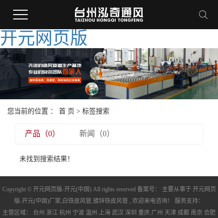
开元网页版
您当前的位置 ：
首 页
> 标签搜索
产品（0）
新闻（0）
未找到搜索结果！
Copyright © 开元网页版-开元(中国) All rights reserved 备案号： 主要从事于
开元网页
版-开元(中国)厂家
,
白铁皮风管
,
镀锌铁皮风管
, 欢迎来电咨询！ 服务支持：
主营区域：
台州
浙江
杭州
宁波
温州
上海
武汉
深圳
重庆
广州
天津
成都
南京
合肥