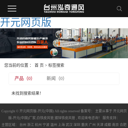
开元网页版
您当前的位置 ：
首 页
> 标签搜索
产品（0）
新闻（0）
未找到搜索结果！
Copyright © 开元网页版-开元(中国) All rights reserved 备案号： 主要从事于
开元网页
版-开元(中国)厂家
,
白铁皮风管
,
镀锌铁皮风管
, 欢迎来电咨询！ 服务支持：
主营区域：
台州
浙江
杭州
宁波
温州
上海
武汉
深圳
重庆
广州
天津
成都
南京
合肥