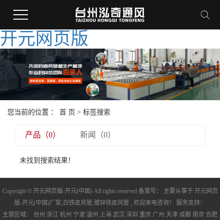
开元网页版
您当前的位置 ：
首 页
> 标签搜索
产品（0）
新闻（0）
未找到搜索结果！
Copyright © 开元网页版-开元(中国) All rights reserved 备案号： 主要从事于
开元网页
版-开元(中国)厂家
,
白铁皮风管
,
镀锌铁皮风管
, 欢迎来电咨询！ 服务支持：
主营区域：
台州
浙江
杭州
宁波
温州
上海
武汉
深圳
重庆
广州
天津
成都
南京
合肥