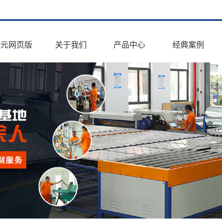
开元网页版
关于我们
产品中心
经典案例
公司简介
镀锌钢板风管
政府工程
开元网页版
玻镁复合风管
写字楼&商住楼
生产车间
钢面耐火复合风管
厂房&产业园
资质荣誉
住宅小区
联系方式