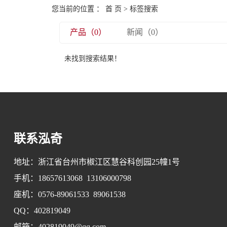
您当前的位置 ：
首 页
> 标签搜索
产品（0）
新闻（0）
未找到搜索结果！
联系泓奇
地址：浙江省台州市椒江区慧谷科创园25幢1号
手机：18657613068 13106000798
座机：0576-89061533 89061538
QQ：402819049
邮箱：402819049@qq.com