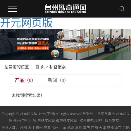
开元网页版
您当前的位置 ：
首 页
> 标签搜索
产品（0）
新闻（0）
未找到搜索结果！
Copyright © 开元网页版-开元(中国) All rights reserved 备案号： 主要从事于
开元网页
版-开元(中国)厂家
,
白铁皮风管
,
镀锌铁皮风管
, 欢迎来电咨询！ 服务支持：
主营区域：
台州
浙江
杭州
宁波
温州
上海
武汉
深圳
重庆
广州
天津
成都
南京
合肥