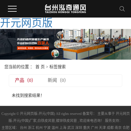
开元网页版
您当前的位置 ：
首 页
> 标签搜索
产品（0）
新闻（0）
未找到搜索结果！
Copyright © 开元网页版-开元(中国) All rights reserved 备案号： 主要从事于
开元网页
版-开元(中国)厂家
,
白铁皮风管
,
镀锌铁皮风管
, 欢迎来电咨询！ 服务支持：
主营区域：
台州
浙江
杭州
宁波
温州
上海
武汉
深圳
重庆
广州
天津
成都
南京
合肥