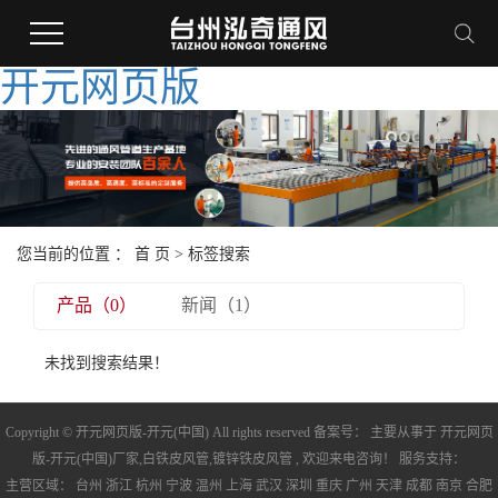
开元网页版
您当前的位置 ：
首 页
> 标签搜索
产品（0）
新闻（1）
未找到搜索结果！
Copyright © 开元网页版-开元(中国) All rights reserved 备案号： 主要从事于
开元网页
版-开元(中国)厂家
,
白铁皮风管
,
镀锌铁皮风管
, 欢迎来电咨询！ 服务支持：
主营区域：
台州
浙江
杭州
宁波
温州
上海
武汉
深圳
重庆
广州
天津
成都
南京
合肥